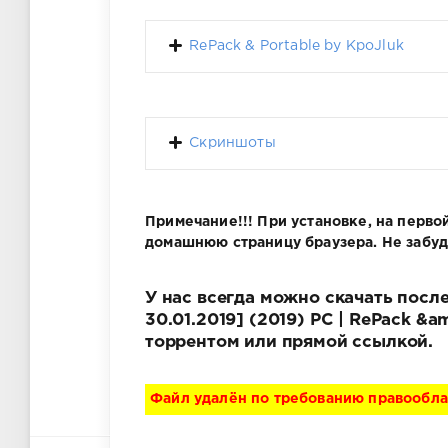
RePack & Portable by KpoJluk
Скриншоты
Примечание!!! При установке, на перв
домашнюю страницу браузера. Не забудь
У нас всегда можно скачать после
30.01.2019] (2019) PC | RePack &a
торрентом или прямой ссылкой.
Файл удалён по требованию правообл