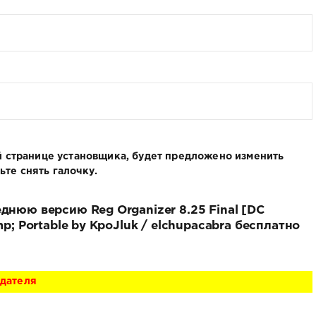
ой странице установщика, будет предложено изменить
те снять галочку.
днюю версию Reg Organizer 8.25 Final [DC
mp; Portable by KpoJluk / elchupacabra бесплатно
адателя