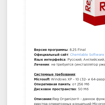
Версия программы
: 8.25 Final
Официальный сайт
:
Chemtable Software
Язык интерфейса
: Русский, Английский
Лечение
: не требуется (инсталлятор уж
Системные требования
:
Microsoft
Windows XP - 10 (32- и 64-раз
Оперативная память
: от 256 Мб
Дисковое пространство
: 50 Мб
Описание:
Reg Organizer® - данное фун
реестра операторных концепций Micorosf