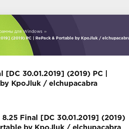
раммы для Windows
»
2019] (2019) PC | RePack & Portable by KpoJluk / elchupacabr
l [DC 30.01.2019] (2019) PC |
by KpoJluk / elchupacabra
8.25 Final [DC 30.01.2019] (2019)
rtable by KpoJluk / elchupacabra