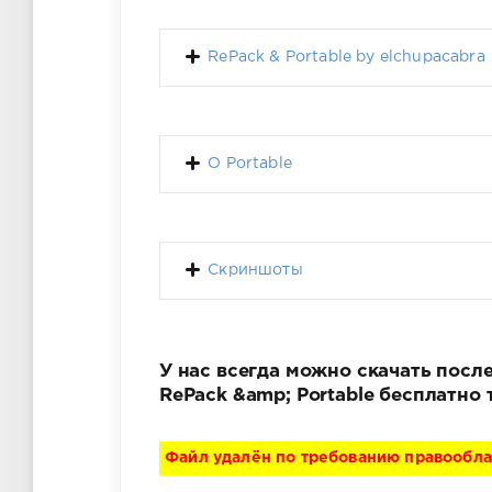
RePack & Portable by elchupacabra
О Portable
Скриншоты
У нас всегда можно скачать после
RePack &amp; Portable бесплатно
Файл удалён по требованию правообл