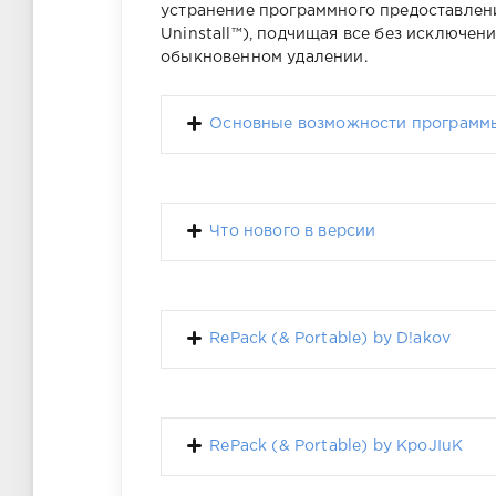
устранение программного предоставлени
Uninstall™), подчищая все без исключен
обыкновенном удалении.
Основные возможности программ
Что нового в версии
RePack (& Portable) by D!akov
RePack (& Portable) by KpoJIuK