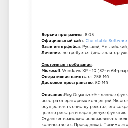
Версия программы
: 8.05
Официальный сайт
:
Chemtable Software
Язык интерфейса
: Русский, Английский
Лечение
: не требуется (инсталлятор уж
Системные требования
:
Microsoft
Windows XP - 10 (32- и 64-раз
Оперативная память
: от 256 Мб
Дисковое пространство
: 50 Мб
Описание:
Reg Organizer® - данное фун
реестра операторных концепций Micorosf
осуществлять очистку реестра, его сок
целого реестра и наращенную функцию 
Organizer возможно реализовывать подг
количестве и с Проводника). Помимо эт