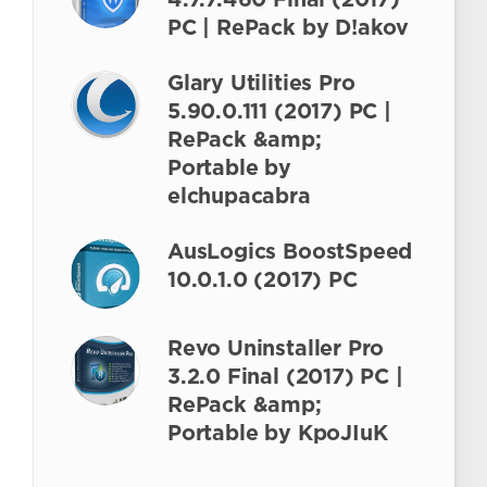
4.7.7.460 Final (2017)
PC | RePack by D!akov
Glary Utilities Pro
5.90.0.111 (2017) РС |
RePack &amp;
Portable by
elchupacabra
AusLogics BoostSpeed
10.0.1.0 (2017) РС
Revo Uninstaller Pro
3.2.0 Final (2017) РС |
RePack &amp;
Portable by KpoJIuK