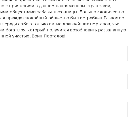
сзади и бросьтесь в сказочное неведомое совместно с
тно с приятелями в данном напряженном странствии,
ными обществами забавы-песочницы. Большое количество
 как прежде спокойный общество был истреблен Разломом.
 среди собою только сетью древнейших порталов, чьи
ии богатыря, который получится возобновить разваленную
енной участью, Воин Порталов!