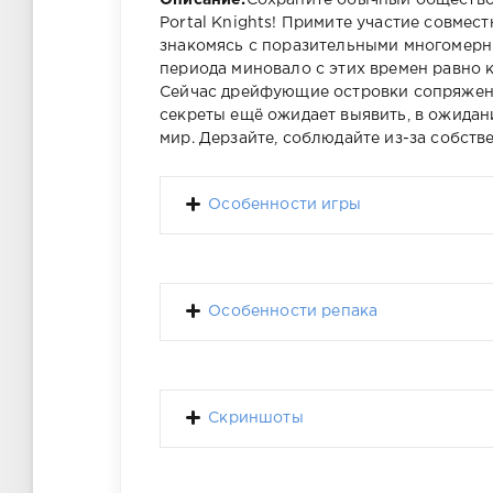
Описание:
Сохраните обычный общество 
Portal Knights! Примите участие совмес
знакомясь с поразительными многомер
периода миновало с этих времен равно
Сейчас дрейфующие островки сопряжены
секреты ещё ожидает выявить, в ожидан
мир. Дерзайте, соблюдайте из-за собств
Особенности игры
Особенности репака
Скриншоты