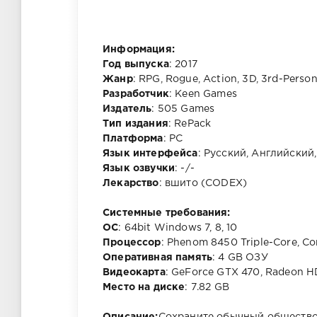
Информация:
Год выпуска
: 2017
Жанр
: RPG, Rogue, Action, 3D, 3rd-Perso
Разработчик
: Keen Games
Издатель
: 505 Games
Тип издания
: RePack
Платформа
: PC
Язык интерфейса
: Русский, Английский
Язык озвучки
: -/-
Лекарство
: вшито (CODEX)
Cистемные требования:
ОС
: 64bit Windows 7, 8, 10
Процессор
: Phenom 8450 Triple-Core, C
Оперативная память
: 4 GB ОЗУ
Видеокарта
: GeForce GTX 470, Radeon 
Место на диске
: 7.82 GB