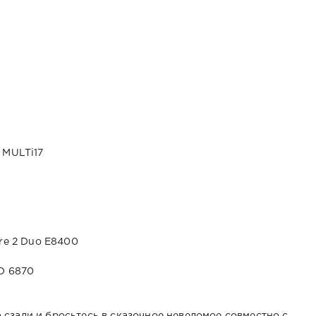
n
, MULTi17
ore 2 Duo E8400
HD 6870