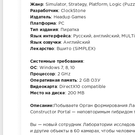
Жанр
: Simulator, Strategy, Platform, Logic (Puzz
Разработчик
: ClockStone
Издатель
: Headup Games
Платформа
: PC
Тип издания
: Пиратка
Язык интерфейса
: Русский, английский, MULT
Язык озвучки
: Aнглийский
Лекарство
: Вшито {SiMPLEX}
Cистемные требования
:
ОС
: Windows 7, 8, 10
Процессор
: 2 GHz
Оперативная память
: 2 GB ОЗУ
Видеокарта
: DirectX10 compatible
Место на диске
: 200 MB
Описание:
Побываете Орган формирования Лаб
Constructor Portal — неповторимым гибридом т
Вы — новый сотрудник Лаборатории исследова
и другие объекты в 60 камерах, чтобы челове