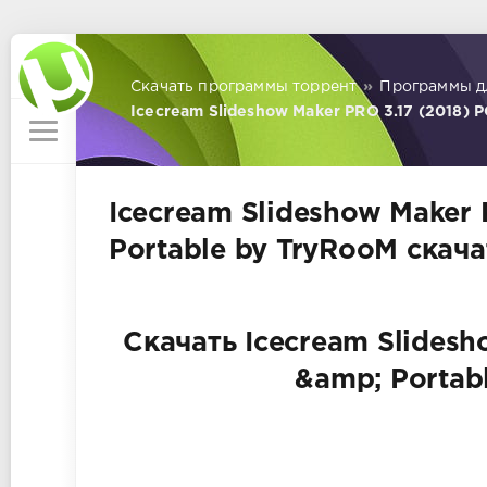
Скачать программы торрент
»
Программы д
Icecream Slideshow Maker PRO 3.17 (2018) P
Icecream Slideshow Maker 
Portable by TryRooM скача
Скачать Icecream Slidesh
&amp; Portab