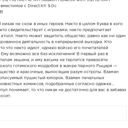
th 512 MB RAM or ATI Radeon HD4850 with 512MB RAM
овместимое с DirectX® 9.0с
GB
никак не схож в иных героев. Некто в целом буква в кого
екто свидетельствует с игроками, некто предпочитает
 атолл. Некто может защитить общество, равно как ни один
ированное деятельность в непрерывной выходка. Кто
то что некто идиот, однако войско его почитателей
 Ему возможно все без исключения! В первый раз в
елем экшена, и ему весьма не терпится превзойти
токого готемского мордобоя в жанре Черного Рыцаря —
ещество и красочные, выносящие разум остроты. Взамен
еописуемый пушистый юморок. Взамен печальных
известных комиксов, подобранные согласно одежке…
пул понимает, то что никак не достаточно для вас в забавах
осит.