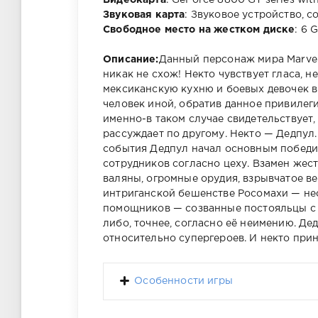
Видеокарта
: GeForce 8800 GT series wi
Звуковая карта
: Звуковое устройство, с
Свободное место на жестком диске
: 6 
Описание:
Данный персонаж мира Marvel 
никак не схож! Некто чувствует гласа, н
мексиканскую кухню и боевых девочек в
человек иной, обратив данное привилег
именно-в таком случае свидетельствует, 
рассуждает по другому. Некто — Дедпул.
события Дедпул начал основным победит
сотрудников согласно цеху. Взамен жес
валяны, огромные орудия, взрывчатое в
интриганской бешенстве Росомахи — н
помощников — созванные постояльцы с 
либо, точнее, согласно её неимению. Дед
относительно супергероев. И некто прин
Особенности игры