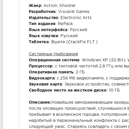
Жанр
: Action, Shooter
Разработчик
: Visceral Games
Издательство
: Electronic Arts
Тип издания
: RePack
Язык интерфейса
: Русский
Язык озвучки
: Русский
Таблетка
: Вшита (CrackFix FLT )
Системные требования
Операционная система
: Windows XP (32-Bit),
Процессор
: c тактовой частотой 2,8 ГГц или 
Оперативная память
: 2 ГБ
Видеокарта
: с 256 Мб видеопамяти, c поддерж
Звуковая карта
: Звуковое устройство, совмест
Свободное место на жестком диске
: 10 ГБ
Описание:
Новейшие замораживающие кровушк
после зловещих происшествий, случившихся в 
пребывает в вселенском городке, популярном
недобитый в первоначальный конфликте с рас
следующий ужас. Стараясь совладать с своим