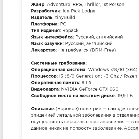
Жанр
: Adventure, RPG, Thriller, 1st Person
Разработчик
: Ice-Pick Lodge
Издатель
: tinyBuild
Платформа
: PC
Тип издания
: Repack
Язык интерфейса
: Русский, английский
Язык озвучки
: Русский, английский
Лекарство
: Не требуется {DRM-Free}
Cистемные требования
:
Операционная система
: Windows 7/8/10 (x64)
Процессор
: i3 (8/9 Generation) ~3 Ghz / Ryzen
Оперативная память
: 8 Гб
Видеокарта
: NVIDIA GeForce GTX 660
Свободное место на жестком диске
: 19,9 ГБ
Описание
:(моровое) поветрие — самодеятель
эпидемией летальной заболевания в отдаленно
осуществлять серьезные постановления — в н
данное никак не попросту заболевание. Абсол