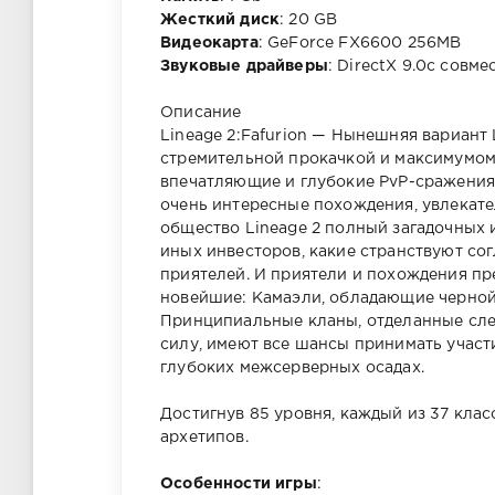
Жесткий диск
: 20 GB
Видеокарта
: GeForce FX6600 256MB
Звуковые драйверы
: DirectX 9.0c совм
Описание
Lineage 2:Fafurion — Нынешняя вариант 
стремительной прокачкой и максимумом
впечатляющие и глубокие PvP-сражения
очень интересные похождения, увлекате
общество Lineage 2 полный загадочных 
иных инвесторов, какие странствуют со
приятелей. И приятели и похождения пр
новейшие: Камаэли, обладающие черной
Принципиальные кланы, отделанные сле
силу, имеют все шансы принимать участ
глубоких межсерверных осадах.
Достигнув 85 уровня, каждый из 37 кла
архетипов.
Особенности игры
: