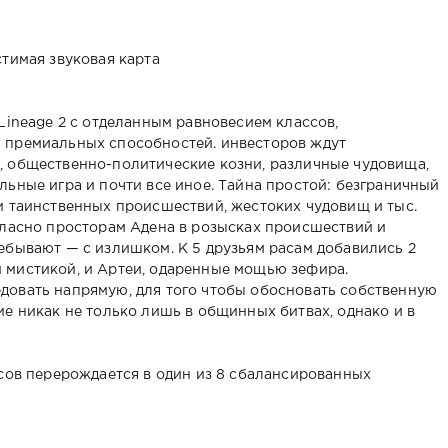
естимая звуковая карта
Lineage 2 с отделанным равновесием классов,
 премиальных способностей. инвесторов ждут
, общественно-политические козни, различные чудовища,
льные игра и почти все иное. Тайна простой: безграничный
и таинственных происшествий, жестоких чудовищ и тыс.
гласно просторам Адена в розысках происшествий и
ебывают — с излишком. К 5 друзьям расам добавились 2
 мистикой, и Артеи, одаренные мощью зефира.
довать напрямую, для того чтобы обосновать собственную
ие никак не только лишь в общинных битвах, однако и в
ссов перерождается в один из 8 сбалансированных