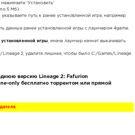
ы нажимаете 'Установить'
ло 5 Мб)
м указываете путь к ранее установленной игре, например
ть данные ранее установленной игры с лаунчером 4game.
 установленной игры
, иначе лаунчер начнет выкачивать
/Lineage 2, удалите лишнее, чтобы было С:/Games/Lineage
днюю версию Lineage 2: Fafurion
nline-only бесплатно торрентом или прямой
адателя