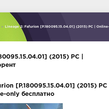
»
Lineage 2: Fafurion [P.180095.15.04.01] (2015) PC | Online
180095.15.04.01] (2015) PC |
ррент
rion [P.180095.15.04.01] (2015) PC
ne-only бесплатно