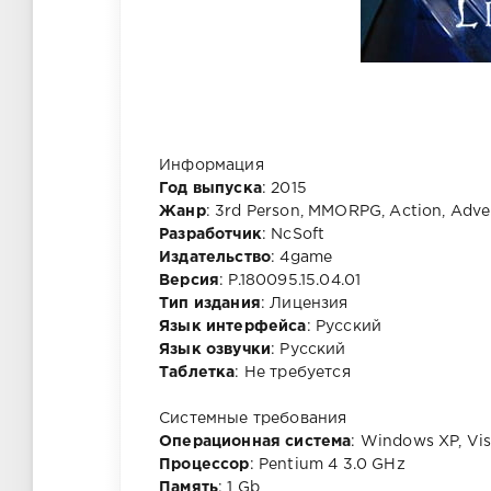
Информация
Год выпуска
: 2015
Жанр
: 3rd Person, MMORPG, Action, Adve
Разработчик
: NcSoft
Издательство
: 4game
Версия
: P.180095.15.04.01
Тип издания
: Лицензия
Язык интерфейса
: Русский
Язык озвучки
: Русский
Таблетка
: Не требуется
Системные требования
Операционная система
: Windows XP, Vis
Процессор
: Pentium 4 3.0 GHz
Память
: 1 Gb