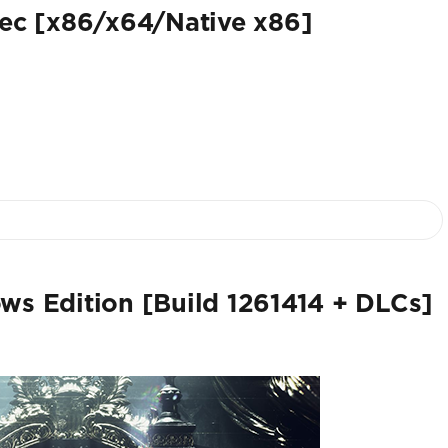
lec [x86/x64/Native x86]
ws Edition [Build 1261414 + DLCs]