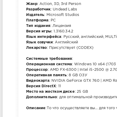
Жанр
: Action, 3D, 3rd Person
Разработчик
: Undead Labs
Издатель
: Microsoft Studios
Платформа
: PC
Тип издания
: Лицензия
Версия игры
: 1.3160.34.2
Язык интерфейса
: Русский, английский, MULT
Язык озвучки
: Английский
Лекарство
: Присутствует {CODEX}
Cистемные требования
:
Операционная система
: Windows 10 x64 (1703
Процессор
: AMD FX-6300 | Intel i5-2500 @ 2.
Оперативная память
: 8 GB ОЗУ
Видеокарта
: NVIDIA GeForce GTX 760 | AMD R
Версия DirectX
: 11
Место на жестком диске
: 25 GB
Дополнительно
: для оптимальной производит
Описание
:То что осуществляете вы… для тог