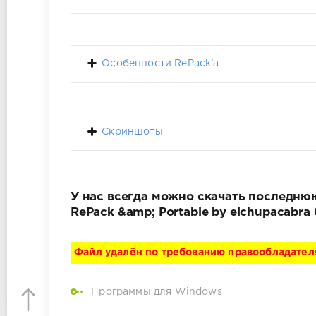
Особенности RePack'a
Скриншоты
У нас всегда можно скачать последнюю 
RePack &amp; Portable by elchupacabr
Файл удалён по требованию правообладател
Программы для Windows