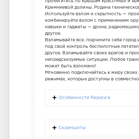
пробегитесь по крышам красочных и яр
Кремниевой долины. Родина техническо
Используйте взлом и скрытность — прохо
комбинируйте взлом с применением ору
навыки и гаджеты — дрона, радиомашину
другое.
Взламывайте все, подчините себе город 
под свой контроль беспилотные летател
другое. Взламывайте своих врагов и пр
непредсказуемые ситуации. Любое тран
может быть взломано!
Мгновенно подключайтесь к миру своих
режимах, которые доступны в совместно
Особенности Repacк'а
Скриншоты