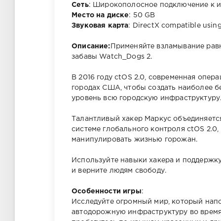
Сеть
: Широкополосное подключение к и
Место на диске
: 50 GB
Звуковая карта
: DirectX compatible using
Описание:
Применяйте взламывание равн
забавы Watch_Dogs 2.
В 2016 году ctOS 2.0, современная опер
городах США, чтобы создать наиболее б
уровень всю городскую инфраструктуру
Талантливый хакер Маркус объединяется
системе глобального контроля ctOS 2.0
манипулировать жизнью горожан.
Используйте навыки хакера и поддержку
и верните людям свободу.
Особенности игры
:
Исследуйте огромный мир, который нап
автодорожную инфраструктуру во время