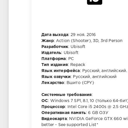
Дата выхода
: 29 ноя. 2016
Жанр
: Action (Shooter), 3D, 3rd Person
Разработчик
: Ubisoft
Издатель
: Ubisoft
Платформа
: PC
Тип издания
: Repack
Язык интерфейса
: Русский, английский.
Язык озвучки
: Русский, английский
Лекарство
: Вшито {CPY}
Системные требования
:
ОС
: Windows 7 SP1, 8.1, 10 (только 64-бит
Процессор
: Intel Core i5 2400s @ 2.5 G
Оперативная память
: 6 GB ОЗУ
Видеокарта
: NVIDIA GeForce GTX 660 w
better - See supported List*