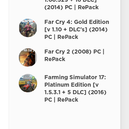
1.06.329 + 16 DLC]
(2014) PC | RePack
Far Cry 4: Gold Edition
[v 1.10 + DLC's] (2014)
PC | RePack
Far Cry 2 (2008) PC |
RePack
Farming Simulator 17:
Platinum Edition [v
1.5.3.1 + 5 DLC] (2016)
PC | RePack