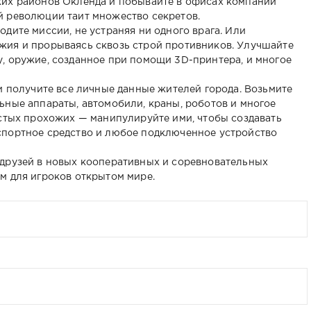
ких районов Окленда и побывайте в офисах компаний
й революции таит множество секретов.
дите миссии, не устраняя ни одного врага. Или
жия и прорываясь сквозь строй противников. Улучшайте
, оружие, созданное при помощи 3D-принтера, и многое
и получите все личные данные жителей города. Возьмите
ьные аппараты, автомобили, краны, роботов и многое
остых прохожих — манипулируйте ими, чтобы создавать
спортное средство и любое подключенное устройство
 друзей в новых кооперативных и соревновательных
м для игроков открытом мире.