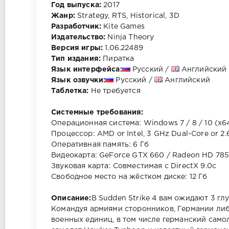
Год выпуска:
2017
Жанр:
Strategy, RTS, Historical, 3D
Разработчик:
Kite Games
Издательство:
Ninja Theory
Версия игры:
1.06.22489
Тип издания:
Пиратка
Язык интерфейса:
Русский /
Английский
Язык озвучки:
Русский /
Английский
Таблетка:
Не требуется
Системные требования:
Операционная система: Windows 7 / 8 / 10 (x6
Процессор: AMD or Intel, 3 GHz Dual-Core or 2
Оперативная память: 6 Гб
Видеокарта: GeForce GTX 660 / Radeon HD 78
Звуковая карта: Совместимая с DirectX 9.0c
Свободное место на жёстком диске: 12 Гб
Описание:
В Sudden Strike 4 вам ожидают 3 г
Командуя армиями сторонников, Германии ли
военных единиц, в том числе германский самол