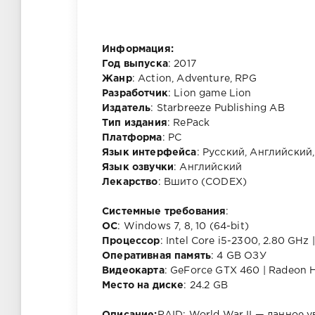
Информация:
Год выпуска
: 2017
Жанр
: Action, Adventure, RPG
Разработчик
: Lion game Lion
Издатель
: Starbreeze Publishing AB
Тип издания
: RePack
Платформа
: PC
Язык интерфейса
: Русский, Английский
Язык озвучки
: Английский
Лекарство
: Вшито (CODEX)
Cистемные требования
:
ОС
: Windows 7, 8, 10 (64-bit)
Процессор
: Intel Core i5-2300, 2.80 GHz
Оперативная память
: 4 GB ОЗУ
Видеокарта
: GeForce GTX 460 | Radeon
Место на диске
: 24.2 GB