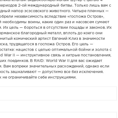
 увлекательный видеокооперативный шутер с целью 4
периодов 2-ой международный битвы. Только лишь вам с
дный напор эсэсовского животного. Четыре пленных —
иобрели независимость вследствие «госпожа Остров»,
ей необходимы воины, какие один раз и насовсем сумеют
. Их цель — бороться в отсутствии пощады и законов. Их
ерманское благородный металл, вплоть до коего они
нитый комический артист Евгений Клиз в значимости
ска, трудящегося в госпожа Остров. Его цель —
достатке: нацистов с целью оптимальной бойни и золота с
d War II — инструктивное связь и хитрые постановления,
х поединков. В RAID: World War II для вас ожидает
м. Вам вопреки значительных расхождений, однако если
ность зашкаливают — допустимо все без исключения.
к не ограничивайте себе инструкциями.