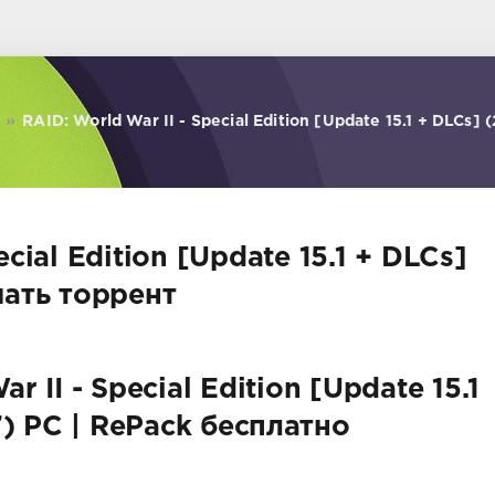
»
RAID: World War II - Special Edition [Update 15.1 + DLCs] 
ecial Edition [Update 15.1 + DLCs]
чать торрент
 II - Special Edition [Update 15.1
7) PC | RePack бесплатно