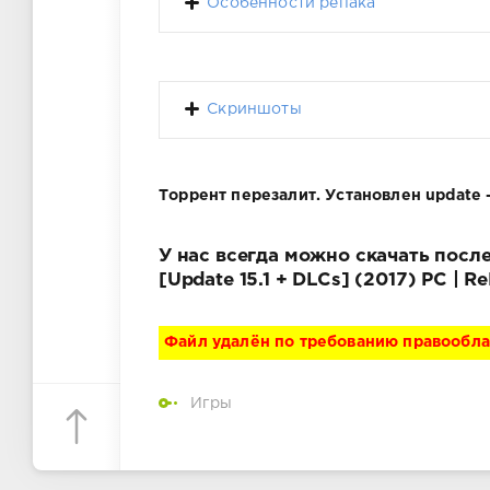
Особенности репака
Скриншоты
Торрент перезалит. Установлен update - 
У нас всегда можно скачать послед
[Update 15.1 + DLCs] (2017) PC |
Файл удалён по требованию правообл
Игры