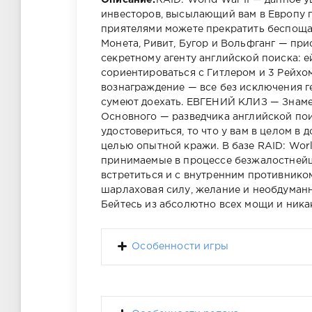
Описание:
RAID: World War II — данное
инвесторов, высылающий вам в Европу 
приятелями можете прекратить беспоща
Монета, Ривит, Бугор и Вольфганг — пр
секретному агенту английской поиска: 
сориентироваться с Гитлером и 3 Рейхом
вознаграждение — все без исключения г
сумеют доехать. ЕВГЕНИЙ КЛИЗ — Знаме
Основного — разведчика английской пои
удостовериться, то что у вам в целом в 
целью опытной кражи. В базе RAID: Worl
принимаемые в процессе безжалостнейши
встретиться и с внутренним противнико
шарлаховая силу, желание и необдуман
Бейтесь из абсолютно всех мощи и ника
Особенности игры