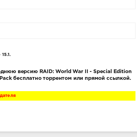
15.1.
нюю версию RAID: World War II - Special Edition
 RePack бесплатно торрентом или прямой ссылкой.
адателя