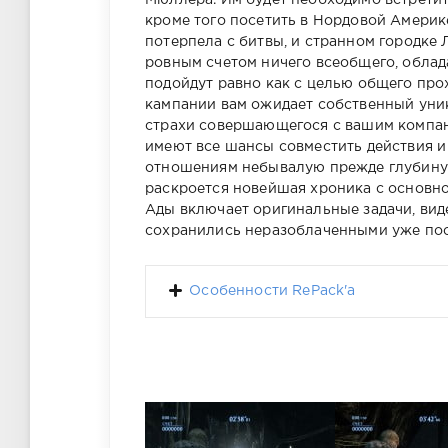
Мюллера. Им будет необходимо встрети
кроме того посетить в Нордовой Америк
потерпела с битвы, и странном городке
ровным счетом ничего всеобщего, облад
подойдут равно как с целью общего про
кампании вам ожидает собственный уник
страхи совершающегося с вашим компан
имеют все шансы совместить действия и
отношениям небывалую прежде глубину.
раскроется новейшая хроника с основн
Ады включает оригинальные задачи, виде
сохранились неразоблаченными уже посл
Особенности RePack'а