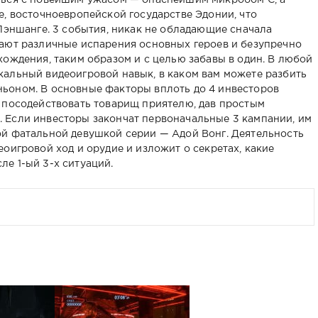
ться с новейшим ужасом — опаснейшим микробом C, а
е, восточноевропейской государстве Эдонии, что
 Лэншанге. 3 события, никак не обладающие сначала
ают различные испарения основных героев и безупречно
хождения, таким образом и с целью забавы в один. В любой
альный видеоигровой навык, в каком вам можете разбить
ьоном. В основные факторы вплоть до 4 инвесторов
 посодействовать товарищ приятелю, дав простым
 Если инвесторы закончат первоначальные 3 кампании, им
ой фатальной девушкой серии — Адой Вонг. Деятельность
оигровой ход и орудие и изложит о секретах, какие
е 1-ый 3-х ситуаций.