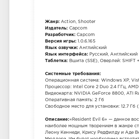
Жанр:
Action, Shooter
Издатель:
Capcom
Разработчик:
Capcom
Версия игры:
1.0.6.165
Язык озвучки:
Английский
Язык интерфейса:
Русский, Английский
Таблетка:
Вшита (SSE), Оверлей: SHIFT 
Системные требования:
Операционная система: Windows XP, Vista,
Процессор: Intel Core 2 Duo 2.4 ГГц, AMD
Видеокарта: NVIDIA GeForce 8800, ATI 
Оперативная память: 2 Гб
Свободное место для установки: 12.7 Гб
Описание:
«Resident Evil 6» — данное во
наиболее мощным творением в жанре стр
Леону Кеннеди, Крису Редфилду и Аде В