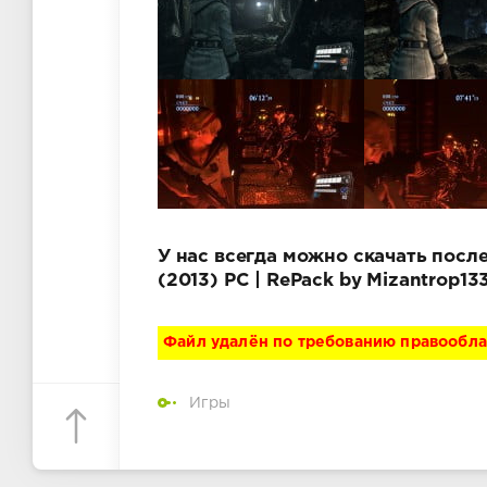
У нас всегда можно скачать послед
(2013) PC | RePack by Mizantrop1
Файл удалён по требованию правообл
Игры