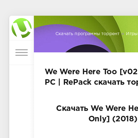
Скачать программы торрент
»
Игры
We Were Here Too [v020
PC | RePack скачать т
Скачать We Were Her
Only] (2018