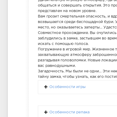
удивительную игровую атмосферу, где в
общаться и совершать открытия. Это пр
представлен на новом уровне.
Вам грозит смертельная опасность, и вд
возвышается среди беспощадной бури. У 
место, но оказываетесь заперты… Удастс
Совместное прохождение. Вы очутились 
заблудились в замке, застывшем во време
искать с помощью голоса.
Погружение в игровой мир. Жизненное те
захватывающую атмосферу заброшенной 
разгадывая головоломки. Новые локаци
вас равнодушными.
Загадочность. Мы были не одни… Эти не
тайну замка, чтобы узнать, как его пости
Особенности игры
Особенности репака