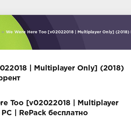
»
We Were Here Too [v02022018 | Multiplayer Only] (2018) 
22018 | Multiplayer Only] (2018)
оррент
e Too [v02022018 | Multiplayer
) PC | RePack бесплатно