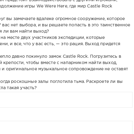
ам предстоит взаимодействовать с другими игроками,
одолжение игры We Were Here, где мир Castle Rock
руг вы замечаете вдалеке огромное сооружение, которое
вас нет выбора, и вы решаете попасть в это таинственное
я ли вам найти выход?
на месте двух участников экспедиции, которые
ни, и все, что у вас есть, — это рация. Выход придется
пло давно покинуло замок Castle Rock. Погрузитесь в
крепости, чтобы вместе с напарником найти выход,
и и оригинальное музыкальное сопровождение не оставят
когда роскошные залы поглотила тьма. Раскроете ли вы
гла такая участь?