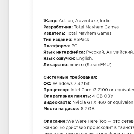
Жанр:
Action, Adventure, Indie
Разработчик:
Total Mayhem Games
Издатель:
Total Mayhem Games
Тип издания:
RePack
Платформа:
PC
Язык интерфейса:
Русский, Английский,
Язык озвучки:
English.
Лекарство:
вшито (SteamEMU)
Cистемные требования:
ОС:
Windows 7 32 bit
Процессор:
Intel Core i3 2100 or equivale
Оперативная память:
4 GB ОЗУ
Видеокарта:
Nvidia GTX 460 or equivalen
Место на диске:
6.2 GB
Описание:
We Were Here Too — это сете
жанре. Ее действие происходит в таинст