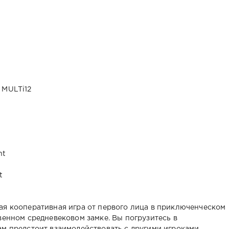
 MULTi12
nt
t
вая кооперативная игра от первого лица в приключенческом
венном средневековом замке. Вы погрузитесь в