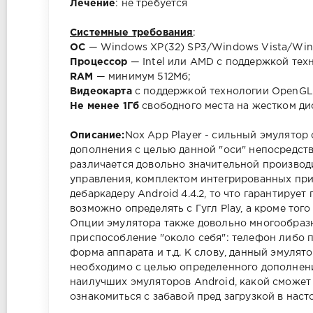
Лечение
: не требуется
Системные требования
:
ОС
— Windows XP(32) SP3/Windows Vista/Win
Процессор
— Intel или AMD с поддержкой тех
RAM
— минимум 512Мб;
Видеокарта
с поддержкой технологии OpenGL 
Не менее 1Гб
свободного места на жестком ди
Описание:
Nox App Player - сильный эмулято
дополнения с целью данной "оси" непосредст
различается довольно значительной производ
управления, комплектом интегрированных при
дебаркадеру Android 4.4.2, то что гарантируе
возможно определять с Гугл Play, а кроме то
Опции эмулятора также довольно многообраз
приспособление "около себя": телефон либо п
форма аппарата и т.д. К слову, данный эмулят
необходимо с целью определенного дополнения
наилучших эмуляторов Android, какой сможет
ознакомиться с забавой пред загрузкой в нас