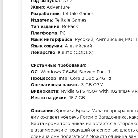
Год выпуска
: 2017
Жанр
: Adventure
Разработчик
: Telltale Games
Издатель
: Telltale Games
Тип издания
: RePack
Платформа
: PC
Язык интерфейса
: Русский, Английский, MULT
Язык озвучки
: Английский
Лекарство
: вшито (CODEX)
Cистемные требования
:
ОС
: Windows 7 64Bit Service Pack 1
Процессор
: Intel Core 2 Duo 2.4GHz
Оперативная память
: 3 GB ОЗУ
Видеокарта
: Nvidia GTS 450+ with 1024MB+ V
Место на диске
: 16.7 GB
Описание:
Хроника Брюса Уэна непрекращается
ему ожидает уберечь Готэм с Загадочника, ка
Карта кроме того никак не остается в сторонке
в взаимосвязи с грядущей опасностью власть
единица ему полагаться? Можете единица вам 