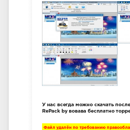
У нас всегда можно скачать после
RePack by вовава бесплатно торр
Файл удалён по требованию правообл