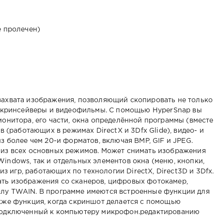
е пролечен)
захвата изображения, позволяющий скопировать не только
 скринсейверы и видеофильмы. С помощью HyperSnap вы
монитора, его части, окна определённой программы (вместе
в (работающих в режимах DirectX и 3Dfx Glide), видео- и
з более чем 20-и форматов, включая BMP, GIF и JPEG.
 из всех основных режимов. Может снимать изображения
indows, так и отдельных элементов окна (меню, кнопки,
 из игр, работающих по технологии DirectX, Direct3D и 3Dfx.
ть изображения со сканеров, цифровых фотокамер,
лу TWAIN. В программе имеются встроенные функции для
кже функция, когда скриншот делается с помощью
подключенный к компьютеру микрофон.редактированию