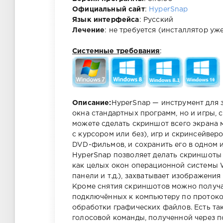
Официальный сайт
:
HyperSnap
Язык интерфейса
: Русский
Лечение
: не требуется (инсталлятор уж
Системные требования
:
Описание:
HyperSnap — инструмент для 
окна стандартных программ, но и игры,
можете сделать скриншот всего экрана 
с курсором или без), игр и скринсейверо
DVD-фильмов, и сохранить его в одном и
HyperSnap позволяет делать скриншоты
как целых окон операционной системы W
панели и т.д.), захватывает изображения
Кроме снятия скриншотов можно получа
подключённых к компьютеру по протоко
обработки графических файлов. Есть та
голосовой команды, полученной через 