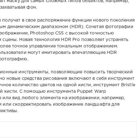
ает маску для самых сложных типов объектов, например,
 захватывая фон.
 получат в свое распоряжение функции нового поколения
ым динамическим диапазоном (HDR). Сочетая фотографии
изображении, Photoshop CS5 с высокой точностью
 сцены. Новая технология HDR Pro позволяет устранять
более точное управление тональным отображением.
ользователи могут имитировать впечатляющие HDR
фотографию.
ционные инструменты, позволяющие повысить творческий
но новые средства рисования включают в себя инструмент
чное количество цветов на одной кисти, инструмент Bristle
ей кисти. С помощью инструмента Puppet Warp
 или вид любого элемента на изображении, например,
и или скорректировать изображение ландшафта для
пективы.