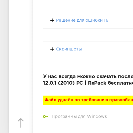
Решение для ошибки 16
Скриншоты
У нас всегда можно скачать пос
12.0.1 (2010) PC | RePack беспла
Файл удалён по требованию правообл
Программы для Windows