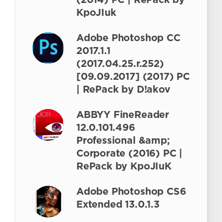
(2014) РС | RePack by
KpoJIuk
Adobe Photoshop CC
2017.1.1
(2017.04.25.r.252)
[09.09.2017] (2017) PC
| RePack by D!akov
ABBYY FineReader
12.0.101.496
Professional &amp;
Corporate (2016) PC |
RePack by KpoJIuK
Adobe Photoshop CS6
Extended 13.0.1.3