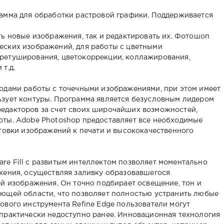
рамма для обработки растровой графики. Поддерживается
ть новые изображения, так и редактировать их. Фотошоп
еских изображений, для работы с цветными
ретуширования, цветокоррекции, коллажирования,
т.д.
одами работы с точечными изображениями, при этом имеет
ьзует контуры. Программа является безусловным лидером
едакторов за счет своих широчайших возможностей,
оты. Adobe Photoshop предоставляет все необходимые
отовки изображений к печати и высококачественного
e Fill с развитым интеллектом позволяет моментально
жения, осуществляя заливку образовавшегося
ей изображения. Он точно подбирает освещение, тон и
ающей области, что позволяет полностью устранить любые
ового инструмента Refine Edge пользователи могут
практически недоступно ранее. Инновационная технология