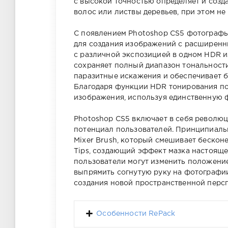
с высокой точностью определяет и созд
волос или листвы деревьев, при этом не
С появлением Photoshop CS5 фотографы
для создания изображений с расширенн
с различной экспозицией в одном HDR 
сохраняет полный диапазон тональности
паразитные искажения и обеспечивает 
Благодаря функции HDR тонирования п
изображения, используя единственную 
Photoshop CS5 включает в себя револю
потенциал пользователей. Принципиаль
Mixer Brush, который смешивает бесконе
Tips, создающий эффект мазка настоящ
пользователи могут изменить положение
выпрямить согнутую руку на фотографи
создания новой пространственной перс
Особенности RePack