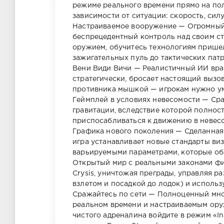
режиме реального времени прямо на поле
зависимости от ситуации: скорость, сил
Настраиваемое вооружение — Огромный 
беспрецедентный контроль над своим с
оружием, обучитесь технологиям прише
зажигательных пуль до тактических пат
Вени Види Вичи — Реалистичный ИИ вра
стратегически, бросает настоящий вызов
противника мышкой — игрокам нужно уме
Геймплей в условиях невесомости — Ср
гравитации, вследствие которой полнос
приспосабливаться к движению в невесо
Графика нового поколения — Сделанная 
игра устанавливает новые стандарты виз
варьируемыми параметрами, которые об
Открытый мир с реальными законами фи
Crysis, уничтожая преграды, управляя 
взлетом и посадкой до лодок) и исполь
Сражайтесь по сети — Полноценный мно
реальном времени и настраиваемым ору
чистого адреналина войдите в режим «In