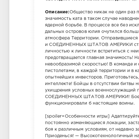
Описание:
Общество никак не один раз 
значимость ката в таком случае наводне
ядерной борьбе. В процессе все без ис
дальных островов юлия очутился больш
атмосфера Территории. Отправившиеся 
и СОЕДИНЕННЫХ ШТАТОВ АМЕРИКИ стали
личностью к личности встретиться с не
предотвращается главная значимость! Н
невообразимой скоростью! В команде и 
пистолетами, в каждой территории и в 
опытнейших инвесторов. Приготовьтесь,
интеллекте! Бойцы в отсутствии битвы 
ухищрения условных военнослужащий п
СОЕДИНЕННЫХ ШТАТОВ АМЕРИКИ! Боевые
функционировали б настоящие воины.
[spoiler=Особенности игры] Адаптируйт
постоянно изменяющиеся локации, заста
боя к различным условиям, от недавно
Приоденься! — Высокотехнологичный на