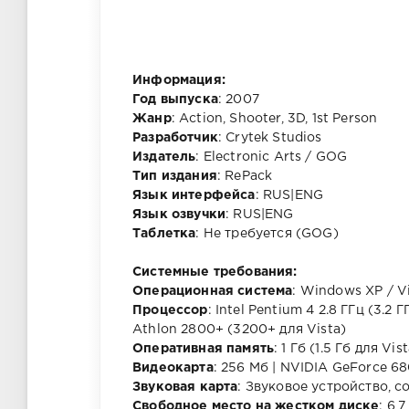
Информация:
Год выпуска
: 2007
Жанр
: Action, Shooter, 3D, 1st Person
Разработчик
: Crytek Studios
Издатель
: Electronic Arts / GOG
Тип издания
: RePack
Язык интерфейса
: RUS|ENG
Язык озвучки
: RUS|ENG
Таблетка
: Не требуется (GOG)
Системные требования:
Операционная система
: Windows XP / Vis
Процессор
: Intel Pentium 4 2.8 ГГц (3.2 Г
Athlon 2800+ (3200+ для Vista)
Оперативная память
: 1 Гб (1.5 Гб для Vis
Видеокарта
: 256 Мб | NVIDIA GeForce 6
Звуковая карта
: Звуковое устройство, с
Свободное место на жестком диске
: 6,7