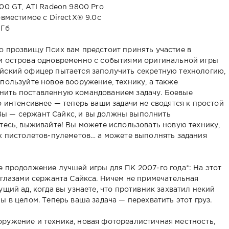
800 GT, ATI Radeon 9800 Pro
овместимое с DirectX® 9.0с
 Гб
о прозвищу Псих вам предстоит принять участие в
ти острова одновременно с событиями оригинальной игры
йский офицер пытается заполучить секретную технологию,
пользуйте новое вооружение, технику, а также
нить поставленную командованием задачу. Боевые
о интенсивнее — теперь ваши задачи не сводятся к простой
ы — сержант Сайкс, и вы должны выполнить
тесь, выживайте! Вы можете использовать новую технику,
ых пистолетов-пулеметов… а можете выполнять задания
е продолжение лучшей игры для ПК 2007-го года*: На этот
 глазами сержанта Сайкса. Ничем не примечательная
ущий ад, когда вы узнаете, что противник захватил некий
ы в целом. Теперь ваша задача — перехватить этот груз.
ружение и техника, новая фотореалистичная местность,