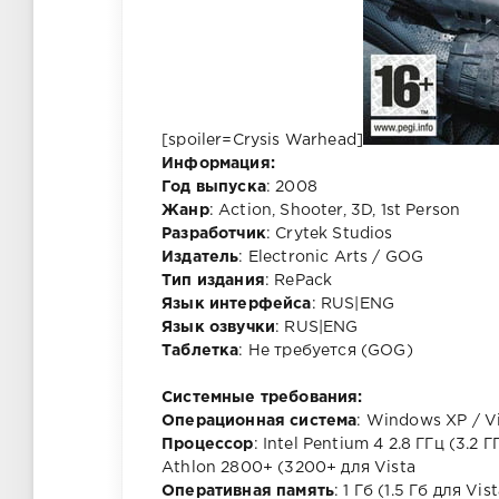
[spoiler=Crysis Warhead]
Информация:
Год выпуска
: 2008
Жанр
: Action, Shooter, 3D, 1st Person
Разработчик
: Crytek Studios
Издатель
: Electronic Arts / GOG
Тип издания
: RePack
Язык интерфейса
: RUS|ENG
Язык озвучки
: RUS|ENG
Таблетка
: Не требуется (GOG)
Системные требования:
Операционная система
: Windows XP / Vis
Процессор
: Intel Pentium 4 2.8 ГГц (3.2 Г
Athlon 2800+ (3200+ для Vista
Оперативная память
: 1 Гб (1.5 Гб для Vis