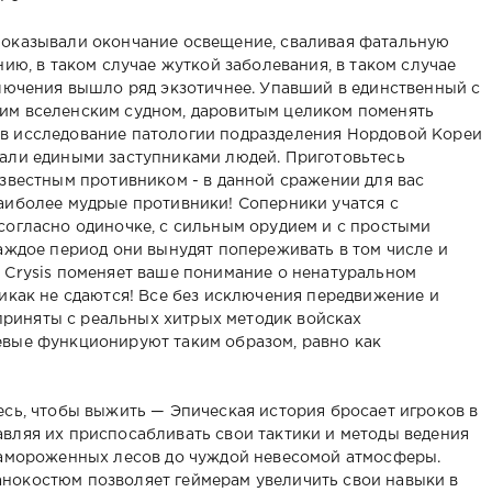
показывали окончание освещение, сваливая фатальную
нию, в таком случае жуткой заболевания, в таком случае
ключения вышло ряд экзотичнее. Упавший в единственный с
им вселенским судном, даровитым целиком поменять
в исследование патологии подразделения Нордовой Кореи
 едиными заступниками людей. Приготовьтесь
известным противником - в данной сражении для вас
аиболее мудрые противники! Соперники учатся с
согласно одиночке, с сильным орудием и с простыми
каждое период они вынудят попереживать в том числе и
 Crysis поменяет ваше понимание о ненатуральном
никак не сдаются! Все без исключения передвижение и
риняты с реальных хитрых методик войсках
 функционируют таким образом, равно как
есь, чтобы выжить — Эпическая история бросает игроков в
вляя их приспосабливать свои тактики и методы ведения
 замороженных лесов до чуждой невесомой атмосферы.
нокостюм позволяет геймерам увеличить свои навыки в