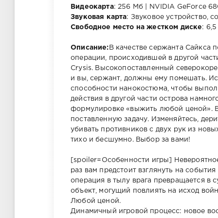
Видеокарта
: 256 Мб | NVIDIA GeForce 6
Звуковая карта
: Звуковое устройство, с
Свободное место на жестком диске
: 6,5
Описание:
В качестве сержанта Сайкса п
операции, происходившей в другой час
Crysis. Высокопоставленный северокоре
и вы, сержант, должны ему помешать. Ис
способности нанокостюма, чтобы выпол
действия в другой части острова намног
формулировке «выжить любой ценой». В
поставленную задачу. Изменяйтесь, дери
убивать противников с двух рук из нов
тихо и бесшумно. Выбор за вами!
[spoiler=Особенности игры] Невероятно
раз вам предстоит взглянуть на события
операция в тылу врага превращается в с
объект, могущий повлиять на исход войн
Любой ценой.
Динамичный игровой процесс: новое воо