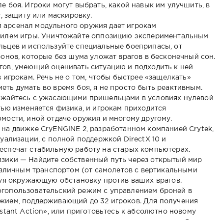
 боя. Игроки могут выбрать, какой навык им улучшить, в
у, защиту или маскировку.
арсенал модульного оружия дает игрокам
тилем игры. Уничтожайте оппозицию экспериментальным
льцев и используйте специальные боеприпасы, от
ронов, которые без шума уложат врагов в бесконечный сон.
гов, умеющий оценивать ситуацию и подходить к ней
 игрокам. Речь не о том, чтобы быстрее «защелкать»
ть думать во время боя, я не просто быть реактивным.
ажайтесь с ужасающими пришельцами в условиях нулевой
тью изменяется физика, и игрокам приходится
мости, иной отдаче оружия и многому другому.
на движке CryENGINE 2, разработанном компанией Crytek,
уализации, с полной поддержкой DirectX 10 и
еспечат стабильную работу на старых компьютерах.
зики — Найдите собственный путь через открытый мир
различным транспортом (от самолетов с вертикальными
зуя окружающую обстановку против ваших врагов.
гопользовательский режим с управлением броней в
жием, поддерживающий до 32 игроков. Для получения
stant Action», или приготовьтесь к абсолютно новому