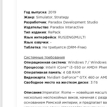
Год выпуска
: 2019
Жанр
: Simulator, Strategy
Разработчик
: Paradox Development Studio
Издательство
: Paradox Interactive
Тип издания
: RePack
Язык интерфейса
: RUS|ENG|MULTI
Язык озвучки
: -
Таблетка
: Не требуется (DRM-Free)
Системные требования
Операционная система
: Windows 7 / Windows 
Процессор
: Intel® iCore™ i3-550 or AMD® Phe
Оперативная память
: 4 GB RAM
Видеокарта
: Nvidia® GeForce™ GTX 460 or A
Свободное место на жестком диске
: 3 Гб
Описание:
Imperator: Rome — новейшая масшта
несколько неспокойных веков, начиная с разд
основанием Римской империи, и предлагает ва