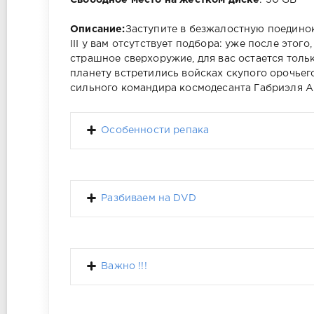
Свободное место на жёстком диске
: 30 GB
Описание:
Заступите в безжалостную поедино
III у вам отсутствует подбора: уже после этог
страшное сверхоружие, для вас остается толь
планету встретились войсках скупого орочье
сильного командира космодесанта Габриэля Ан
Особенности репака
Разбиваем на DVD
Важно !!!