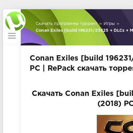
Скачать программы торрент
»
Игры
»
Conan Exiles [build 196231/23625 + DLCs + M
Conan Exiles [build 196231
PC | RePack скачать торре
Скачать Conan Exiles [bui
(2018) P