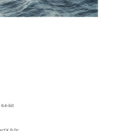
 64-bit
ectX 9.0с