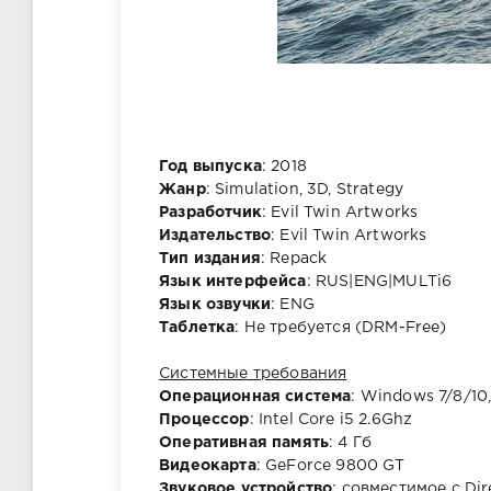
Год выпуска
: 2018
Жанр
: Simulation, 3D, Strategy
Разработчик
: Evil Twin Artworks
Издательство
: Evil Twin Artworks
Тип издания
: Repack
Язык интерфейса
: RUS|ENG|MULTi6
Язык озвучки
: ENG
Таблетка
: Не требуется (DRM-Free)
Системные требования
Операционная система
: Windows 7/8/10,
Процессор
: Intel Core i5 2.6Ghz
Оперативная память
: 4 Гб
Видеокарта
: GeForce 9800 GT
Звуковое устройство
: совместимое с Dir