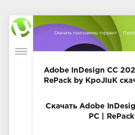
Скачать программы торрент
»
Прог
Adobe InDesign CC 2020
RePack by KpoJIuK ска
Скачать Adobe InDesig
PC | RePack