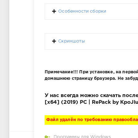
Особенности сборки
Скриншоты
Примечание!!! При установке, на перв
домашнюю страницу браузера. Не забудь
У нас всегда можно скачать посл
[x64] (2019) PC | RePack by KpoJ
Файл удалён по требованию правообл
Программы для Windows