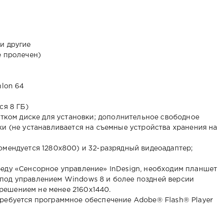
 и другие
е пролечен)
hlon 64
ся 8 ГБ)
стком диске для установки; дополнительное свободное
ки (не устанавливается на съемные устройства хранения на
омендуется 1280x800) и 32-разрядный видеоадаптер;
еду «Сенсорное управление» InDesign, необходим планшет
под управлением Windows 8 и более поздней версии
азрешением не менее 2160x1440.
ребуется программное обеспечение Adobe® Flash® Player