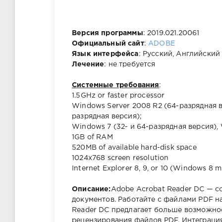
Версия программы
: 2019.021.20061
Официальный сайт
:
ADOBE
Язык интерфейса
: Русский, Английский
Лечение
: не требуется
Системные требования
:
1.5GHz or faster processor
Windows Server 2008 R2 (64-разрядная ве
разрядная версия);
Windows 7 (32- и 64-разрядная версия),
1GB of RAM
520MB of available hard-disk space
1024x768 screen resolution
Internet Explorer 8, 9, or 10 (Windows 8 
Описание:
Adobe Acrobat Reader DC — 
документов. Работайте с файлами PDF н
Reader DC предлагает больше возможнос
рецензирования файлов PDF. Интеграци