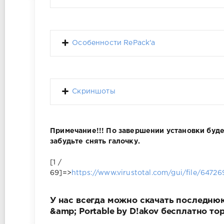
Особенности RePack'a
Скриншоты
Примечание!!! По завершении установки буд
забудьте снять галочку.
[1 /
69]=>
https://www.virustotal.com/gui/file/64
У нас всегда можно скачать последнюю 
&amp; Portable by D!akov бесплатно т