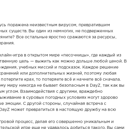
усь поражена неизвестным вирусом, превратившим
ных существ. Вы один из немногих, не подверженных
тяните? Все остальные яростно сражаются за ресурсы,
ирания.
нлайн-игра в открытом мире «песочницы», где каждый из
ственную цель — выжить как можно дольше любой ценой. В
хождения, учебных миссий и подсказок. Каждое решение
охранений или дополнительных жизней, поэтому любая
потерпите крах, то потеряете всё и начнете всё сначала.
му миру никогда не бывает безопасным в DayZ, так как вы
ным углом. Взаимодействия с другими, враждебно
выживание в суровых погодных условиях могут здорово
е эмоции. С другой стороны, случайная встреча с
ayZ может превратиться в настоящую дружбу на всю
гровой процесс, делая его совершенно уникальным и
тельской игре еще не удавалось добиться такого. Вы сами