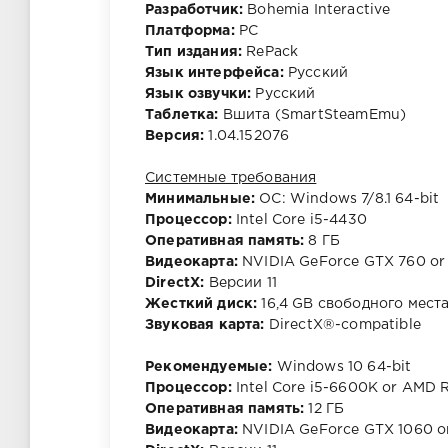
Разработчик:
Bohemia Interactive
Платформа:
РС
Тип издания:
RePack
Язык интерфейса:
Русский
Язык озвучки:
Русский
Таблетка:
Вшита (SmartSteamEmu)
Версия:
1.04.152076
Системные требования
Минимальные:
ОС: Windows 7/8.1 64-bit
Процессор:
Intel Core i5-4430
Оперативная память:
8 ГБ
Видеокарта:
NVIDIA GeForce GTX 760 or
DirectX:
Версии 11
Жесткий диск:
16,4 GB свободного мест
Звуковая карта:
DirectX®-compatible
Рекомендуемые:
Windows 10 64-bit
Процессор:
Intel Core i5-6600K or AMD 
Оперативная память:
12 ГБ
Видеокарта:
NVIDIA GeForce GTX 1060 o