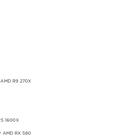
 AMD R9 270X
а
R5 1600X
r AMD RX 580