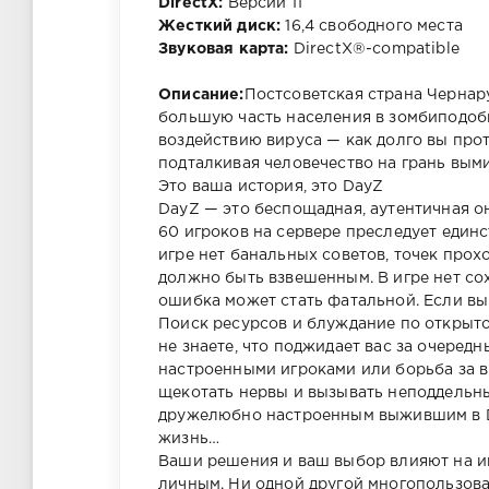
DirectX:
Версии 11
Жесткий диск:
16,4 свободного места
Звуковая карта:
DirectX®-compatible
Описание:
Постсоветская страна Чернар
большую часть населения в зомбиподоб
воздействию вируса — как долго вы про
подталкивая человечество на грань вым
Это ваша история, это DayZ
DayZ — это беспощадная, аутентичная о
60 игроков на сервере преследует един
игре нет банальных советов, точек про
должно быть взвешенным. В игре нет с
ошибка может стать фатальной. Если вы 
Поиск ресурсов и блуждание по открыто
не знаете, что поджидает вас за очеред
настроенными игроками или борьба за 
щекотать нервы и вызывать неподдельны
дружелюбно настроенным выжившим в D
жизнь…
Ваши решения и ваш выбор влияют на и
личным. Ни одной другой многопользова