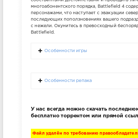
собственными достоинствами и проводить лич
многоабонентского порядка, Battlefield 4 со
персонажами, что наступает с эвакуации севе
последующих поползновениях вашего подразде
с нежели. Окунитесь в превосходный беспоря
Battlefield.
Особенности игры
Особенности репака
У нас всегда можно скачать последнюю 
бесплатно торрентом или прямой ссыл
Файл удалён по требованию правообладател