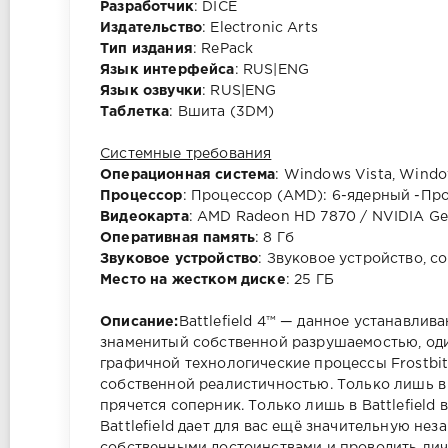
Разработчик
: DICE
Издательство
: Electronic Arts
Тип издания
: RePack
Язык интерфейса
: RUS|ENG
Язык озвучки
: RUS|ENG
Таблетка
: Вшита (3DM)
Системные требования
Операционная система
: Windows Vista, Windo
Процессор
: Процессор (AMD): 6-ядерный -Про
Видеокарта
: AMD Radeon HD 7870 / NVIDIA G
Оперативная память
: 8 Гб
Звуковое устройство
: Звуковое устройство, с
Место на жестком диске
: 25 ГБ
Описание:
Battlefield 4™ — данное устанавли
знаменитый собственной разрушаемостью, оди
графичной технологические процессы Frostbite
собственной реалистичностью. Только лишь в 
прячется соперник. Только лишь в Battlefield 
Battlefield дает для вас ещё значительную не