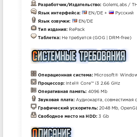
Разработчик/Издательство:
GolemLabs / T
Язык интерфейса:
EN/DE +
Русский
Язык озвучки:
EN/DE
Тип издания:
RePack
Таблетка:
Не требуется (GOG | DRM-free)
Операционная система:
Microsoft® Windows®
Процессор:
Intel® Core™ i3 2.66 GHz
Оперативная память:
4096 Mb
Звуковая плата:
Аудиокарта, совместимая с
Графический ускоритель:
2048 Mb, OpenGL
Свободное место на HDD:
3 Gb