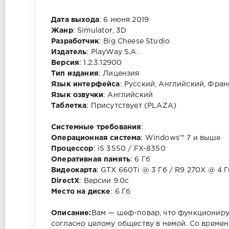
Дата выхода
: 6 июня 2019
Жанр
: Simulator, 3D
Разработчик
: Big Cheese Studio
Издатель
: PlayWay S.A.
Версия
: 1.2.3.12900
Тип издания
: Лицензия
Язык интерфейса
: Русский, Английский, Фран
Язык озвучки
: Английский
Таблетка
: Присутствует (PLAZA)
Системные требования
:
Операционная система
: Windows™ 7 и выше
Процессор
: i5 3550 / FX-8350
Оперативная память
: 6 Гб
Видеокарта
: GTX 660Ti @ 3 Гб / R9 270X @ 4 Г
DirectX
: Версии 9.0c
Место на диске
: 6 Гб
Описание:
Вам — шеф-повар, что функциониру
согласно целому обществу в немой. Со времен