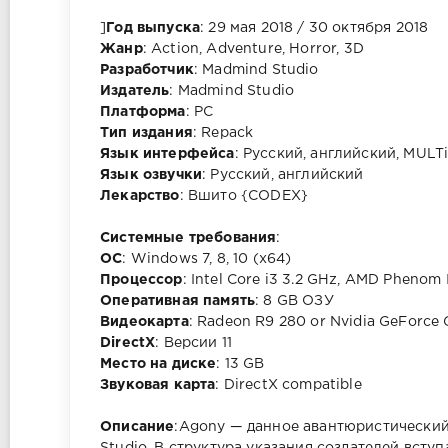
]
Год выпуска
: 29 мая 2018 / 30 октября 2018
Жанр
: Action, Adventure, Horror, 3D
Разработчик
: Madmind Studio
Издатель
: Madmind Studio
Платформа
: PC
Тип издания
: Repack
Язык интерфейса
: Русский, английский, MULT
Язык озвучки
: Русский, английский
Лекарство
: Вшито {CODEX}
Cистемные требования
:
ОС
: Windows 7, 8, 10 (х64)
Процессор
: Intel Core i3 3.2 GHz, AMD Phenom I
Оперативная память
: 8 GB ОЗУ
Видеокарта
: Radeon R9 280 or Nvidia GeForce
DirectX
: Версии 11
Место на диске
: 13 GB
Звуковая карта
: DirectX compatible
Описание
:Agony — данное авантюристический