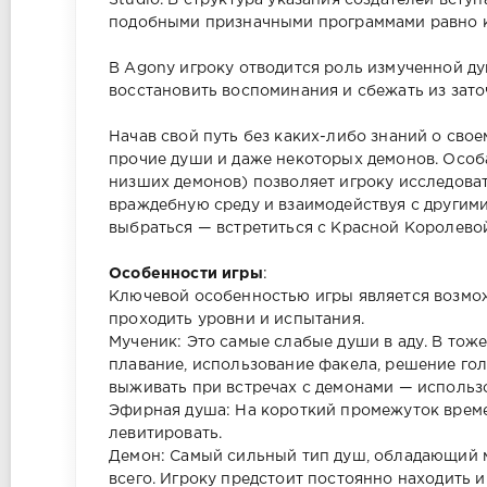
Studio. В структура указания создателей вст
подобными призначными программами равно как 
В Agony игроку отводится роль измученной д
восстановить воспоминания и сбежать из зато
Начав свой путь без каких-либо знаний о сво
прочие души и даже некоторых демонов. Особ
низших демонов) позволяет игроку исследова
враждебную среду и взаимодействуя с другими
выбраться — встретиться с Красной Королевой
Особенности игры
:
Ключевой особенностью игры является возможн
проходить уровни и испытания.
Мученик: Это самые слабые души в аду. В тож
плавание, использование факела, решение гол
выживать при встречах с демонами — использ
Эфирная душа: На короткий промежуток време
левитировать.
Демон: Самый сильный тип душ, обладающий 
всего. Игроку предстоит постоянно находить 