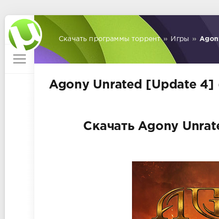
Скачать программы торрент
»
Игры
»
Agony
Agony Unrated [Update 4] 
Скачать Agony Unrate