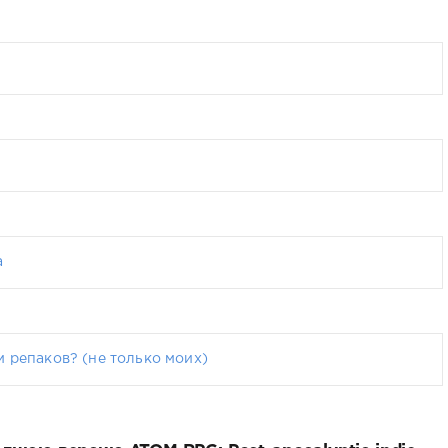
а
 репаков? (не только моих)