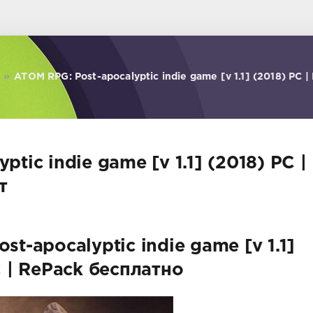
»
ATOM RPG: Post-apocalyptic indie game [v 1.1] (2018) PC |
tic indie game [v 1.1] (2018) PC |
т
t-apocalyptic indie game [v 1.1]
C | RePack бесплатно