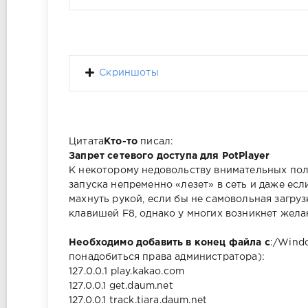
Скриншоты
Цитата
Кто-то
писал:
Запрет сетевого доступа для PotPlayer
К некоторому недовольству внимательных пол
запуска непременно «лезет» в сеть и даже ес
махнуть рукой, если бы не самовольная загруз
клавишей F8, однако у многих возникнет жела
Необходимо добавить в конец файла c
:/Wind
понадобиться права администратора):
127.0.0.1 play.kakao.com
127.0.0.1 get.daum.net
127.0.0.1 track.tiara.daum.net