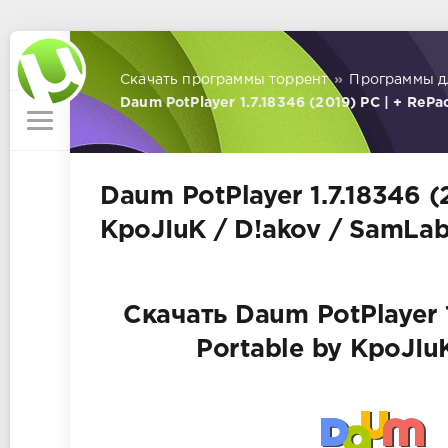
Скачать программы торрент
»
Программы д
Daum PotPlayer 1.7.18346 (2019) PC | + RePa
Daum PotPlayer 1.7.18346 (
KpoJIuK / D!akov / SamLa
Скачать Daum PotPlayer 1
Portable by KpoJIu