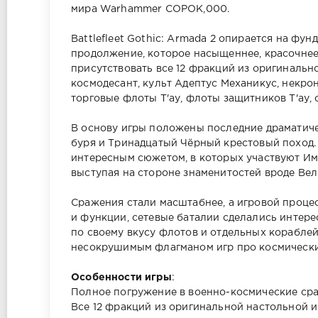
мира Warhammer СОРОК,000.
Battlefleet Gothic: Armada 2 опирается на фу
продолжение, которое насыщеннее, красочнее 
присутствовать все 12 фракций из оригинальн
космодесант, культ Адептус Механикус, некрон
торговые флоты Т'ау, флоты защитников Т'ау, 
В основу игры положены последние драматич
буря и Тринадцатый Чёрный крестовый поход
интересным сюжетом, в которых участвуют Им
выступая на стороне знаменитостей вроде Ве
Сражения стали масштабнее, а игровой проце
и функции, сетевые баталии сделались интере
по своему вкусу флотов и отдельных кораблей 
несокрушимым флагманом игр про космически
Особенности игры
:
Полное погружение в военно-космические ср
Все 12 фракций из оригинальной настольной и