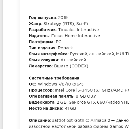
Год выпуска
: 2019
Жанр
: Strategy (RTS), Sci-Fi
Разработчик
: Tindalos Interactive
Издатель
: Focus Home Interactive
Платформа
: PC
Тип издания
: Repack
Язык интерфейса
: Русский, английский, MULT
Язык озвучки
: Английский
Лекарство
: Вшито {CODEX}
Cистемные требования
:
ОС
: Windows 7/8/10 (x64)
Процессор
: Intel Core i5-3450 (3.1 GHz)/AMD 
Оперативная память
: 8 GB ОЗУ
Видеокарта
: 2 GB, GeForce GTX 660/Radeon H
Место на диске
: 41 GB
Описание
:Battlefleet Gothic: Armada 2 — да
известной настольной забаве фирмы Games W