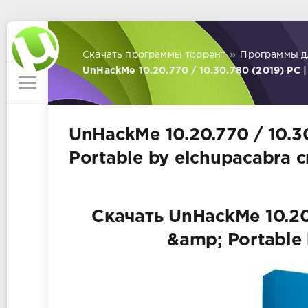
Скачать программы торрент
»
Программы д
UnHackMe 10.20.770 / 10.30.780 (2019) PC |
UnHackMe 10.20.770 / 10.3
Portable by elchupacabra 
Скачать UnHackMe 10.20.
&amp; Portable