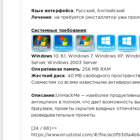
Язык интерфейса
: Русский, Английский
Лечение
: не требуется (инсталлятор уже прол
Системные требования
:
Windows
10, 8.1, Windows 7, Windows XP, Win
Server, Windows 2003 Server
Оперативная память
: 256 MB RAM
Жесткий диск
: 40 MB свободного пространст
Совместим со всеми известными антивирусам
Описание:
UnHackMe — наиболее продуктивный
антишпион в полном, что дает возможность вы
браузере, проекты скрытия вредных отпечатк
разведывательные проекты.
[24 / 68]=>
https://www.virustotal.com/#/file/ac0f93d1a4