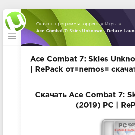
Скачать программы торрент
»
Игры
»
Ace Combat 7: Skies Unknown - Deluxe Laun
Ace Combat 7: Skies Unkno
| RePack от=nemos= скача
Скачать Ace Combat 7: Sk
(2019) PC | R