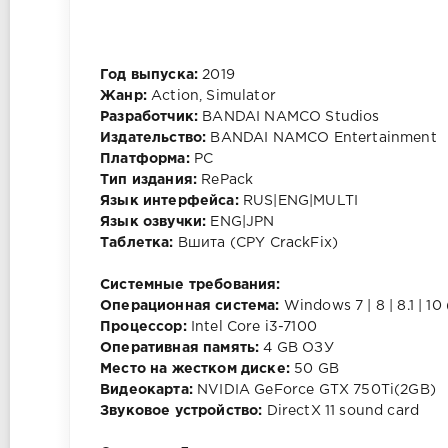
Год выпуска:
2019
Жанр:
Action, Simulator
Разработчик:
BANDAI NAMCO Studios
Издательство:
BANDAI NAMCO Entertainment
Платформа:
PC
Тип издания:
RePack
Язык интерфейса:
RUS|ENG|MULTI
Язык озвучки:
ENG|JPN
Таблетка:
Вшита (CPY CrackFix)
Системные требования:
Операционная система:
Windows 7 | 8 | 8.1 | 1
Процессор:
Intel Core i3-7100
Оперативная память:
4 GB ОЗУ
Место на жестком диске:
50 GB
Видеокарта:
NVIDIA GeForce GTX 750Ti(2GB)
Звуковое устройство:
DirectX 11 sound card