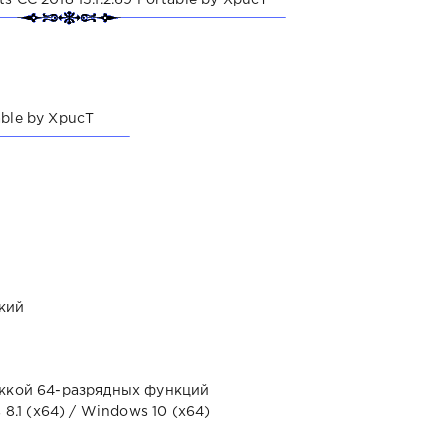
ts CC 2018 15.1.2.69 Portable by XpucT
table by XpucT
кий
ржкой 64-разрядных функций
8.1 (x64) / Windows 10 (x64)