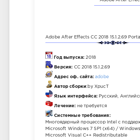
Adobe After Effec
Adobe After Effects CC 2018 15.1.2.69 Por
Год выпуска:
2018
Версия:
CC 2018 15.1.2.69
Адрес оф. сайта:
adobe
Автор сборки
:by XpucT
Язык интерфейса:
Русский, Английс
Лечение:
не требуется
Системные требования:
Многоядерный процессор Intel с подде
Microsoft Windows 7 SP1 (x64) / Windows 
Microsoft Visual C++ Redistributable