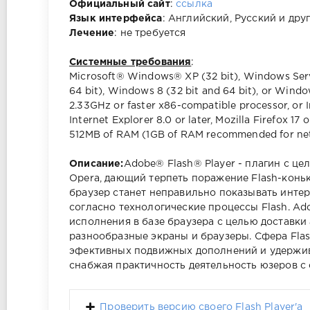
Официальный сайт
:
ссылка
Язык интерфейса
: Английский, Русский и дру
Лечение
: не требуется
Системные требования
:
Microsoft® Windows® XP (32 bit), Windows Serve
64 bit), Windows 8 (32 bit and 64 bit), or Windo
2.33GHz or faster x86-compatible processor, or 
Internet Explorer 8.0 or later, Mozilla Firefox 17 
512MB of RAM (1GB of RAM recommended for net
Описание:
Adobe® Flash® Player - плагин с цель
Opera, дающий терпеть поражение Flash-коньк
браузер станет неправильно показывать инте
согласно технологические процессы Flash. A
исполнения в базе браузера с целью доставки
разнообразные экраны и браузеры. Сфера Fla
эфективных подвижных дополнений и удержи
снабжая практичность деятельность юзеров с
Проверить версию своего Flash Player'а