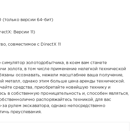
10 (только версии 64-бит)
rectX: Версии 11)
во, совместимое с DirectX 11
 симулятор золотодобытчика, в коем вам станете
и золота, в том числе применение нелегкой технической
обязаны осознавать, нежели масштабнее ваша получение,
й металл, однако этим больше цена аренды технической.
чайте средства, приобретайте новейшую технику и
сь в собственную проницательность и, способен являться,
обственнолично распоряжайтесь техникой, для вас
-за рулем экскаватора, однако непосредственно
тичь преуспевания.