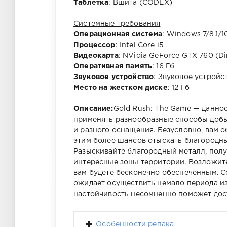
Таблетка
: Вшита (CODEX)
Системные требования
Операционная система
: Windows 7/8.1/
Процессор
: Intel Core i5
Видеокарта
: NVidia GeForce GTX 760 (Di
Оперативная память
: 16 Гб
Звуковое устройство
: Звуковое устройст
Место на жестком диске
: 12 Гб
Описание:
Gold Rush: The Game — данное
применять разнообразные способы добыч
и разного оснащения. Безусловно, вам 
этим более шансов отыскать благородны
Разыскивайте благородный металл, полу
интересные зоны территории. Возложите
вам будете бесконечно обеспеченным. С
ожидает осуществить немало периода из
настойчивость несомненно поможет дос
Особенности репака