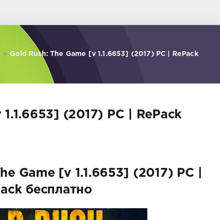
»
Gold Rush: The Game [v 1.1.6653] (2017) PC | RePack
 1.1.6653] (2017) PC | RePack
he Game [v 1.1.6653] (2017) PC |
ack бесплатно