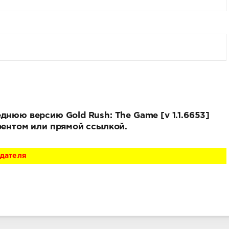
днюю версию Gold Rush: The Game [v 1.1.6653]
ррентом или прямой ссылкой.
адателя