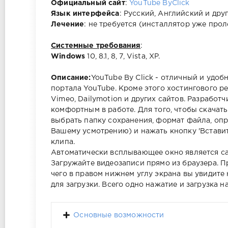
Официальный сайт
:
YouTube ByClick
Язык интерфейса
: Русский, Английский и дру
Лечение
: не требуется (инсталлятор уже прол
Системные требования
:
Windows
10, 8.1, 8, 7, Vista, XP.
Описание:
YouTube By Click - отличный и удо
портала YouTube. Кроме этого хостингового р
Vimeo, Dailymotion и других сайтов. Разрабо
комфортным в работе. Для того, чтобы скачат
выбрать папку сохранения, формат файла, опр
Вашему усмотрению) и нажать кнопку 'Вставить
клипа.
Автоматически всплывающее окно является са
Загружайте видеозаписи прямо из браузера. Пр
чего в правом нижнем углу экрана вы увидите
для загрузки. Всего одно нажатие и загрузка н
Основные возможности